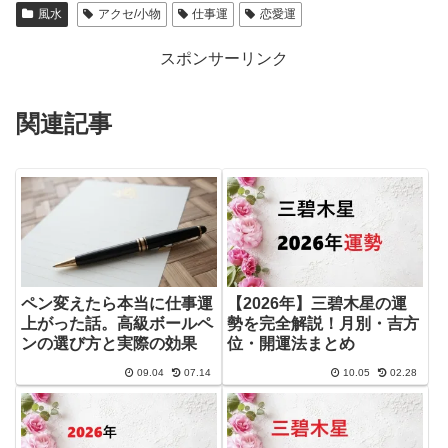
風水
アクセ/小物
仕事運
恋愛運
スポンサーリンク
関連記事
ペン変えたら本当に仕事運
【2026年】三碧木星の運
上がった話。高級ボールペ
勢を完全解説！月別・吉方
ンの選び方と実際の効果
位・開運法まとめ
09.04
07.14
10.05
02.28