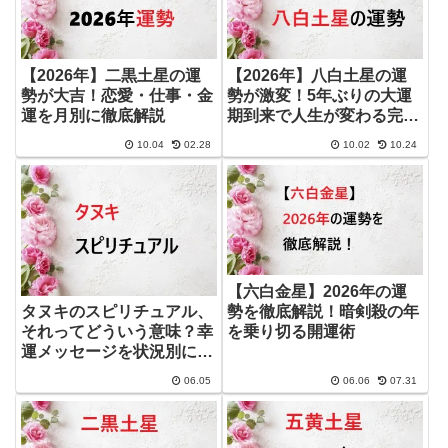
【2026年】二黒土星の運
【2026年】八白土星の運
勢が大吉！恋愛・仕事・金
勢が激変！5年ぶりの大運
運を月別に徹底解説
期到来で人生が変わる完全
ガイド
10.04
02.28
10.02
10.24
【六白金星】2026年の運
勢を徹底解説！暗剣殺の年
タヌキのスピリチュアル、
を乗り切る開運術
それってどういう意味？幸
運メッセージを状況別にひ
も解こう
06.05
06.06
07.31