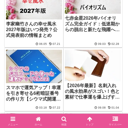
七赤金星2026年バイオリ
ズム完全ガイド：低迷期か
李家幽竹さんの幸せ風水
らの脱出と新たな飛躍への
2027年版はいつ発売？公
道筋
式発表前の情報まとめ
06.05
07.21
09.03
02.28
【2026年最新】名刺入れ
スマホで運気アップ！幸運
の風水効果がスゴい！色と
を引き寄せる6桁暗証番号
素材で仕事運を爆上げする
の作り方【シウマ式開運数
選び方
字】
03.18
07.22
09.08
01.04
メニュー
ホーム
検索
トップ
サイドバー