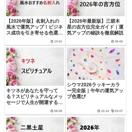
【2026年版】名刺入れの
【2026年最新版】三碧木
風水で運気アップ！ビジネ
星の吉方位完全ガイド｜運
ス成功を引き寄せる色選び
気アップの秘訣を徹底解説
と活用術
10.01
09.06
シウマ2026ラッキーカラ
ー完全版｜午年の運気アッ
キツネがあなたを守って
プ色選び
る？スピリチュアルなメッ
セージで人生が開運するヒ
ント
06.06
10.14
03.07