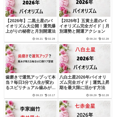
【2026年】二黒土星のバ
【2026年】五黄土星のバ
イオリズム大公開！運気爆
イオリズム完全ガイド｜月
上がりの秘密と月別開運法
別運勢と開運アクション
09.21
02.28
09.24
02.28
歯磨きで運気アップって本
八白土星2026年バイオリ
当？毎日3分で人生が変わ
ズム完全ガイド｜運気上昇
るスピリチュアル歯みがき
期を最大限に活かす方法
術
09.23
10.17
09.29
02.28