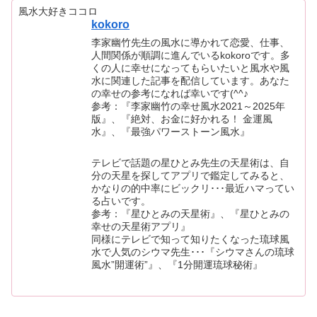
風水大好きココロ
kokoro
李家幽竹先生の風水に導かれて恋愛、仕事、
人間関係が順調に進んでいるkokoroです。多
くの人に幸せになってもらいたいと風水や風
水に関連した記事を配信しています。あなた
の幸せの参考になれば幸いです(^^♪
参考：『李家幽竹の幸せ風水2021～2025年
版』、『絶対、お金に好かれる！ 金運風
水』、『最強パワーストーン風水』
テレビで話題の星ひとみ先生の天星術は、自
分の天星を探してアプリで鑑定してみると、
かなりの的中率にビックリ･･･最近ハマってい
る占いです。
参考：『星ひとみの天星術』、『星ひとみの
幸せの天星術アプリ』
同様にテレビで知って知りたくなった琉球風
水で人気のシウマ先生･･･『シウマさんの琉球
風水”開運術”』、『1分開運琉球秘術』