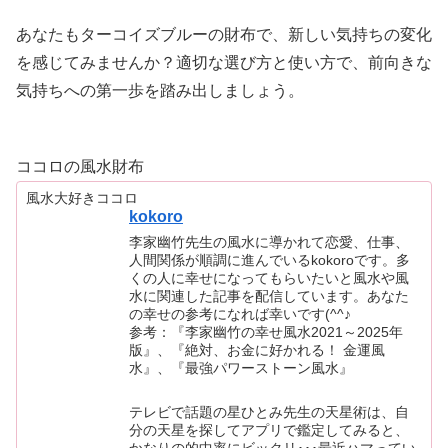
あなたもターコイズブルーの財布で、新しい気持ちの変化
を感じてみませんか？適切な選び方と使い方で、前向きな
気持ちへの第一歩を踏み出しましょう。
ココロの風水財布
風水大好きココロ
kokoro
李家幽竹先生の風水に導かれて恋愛、仕事、
人間関係が順調に進んでいるkokoroです。多
くの人に幸せになってもらいたいと風水や風
水に関連した記事を配信しています。あなた
の幸せの参考になれば幸いです(^^♪
参考：『李家幽竹の幸せ風水2021～2025年
版』、『絶対、お金に好かれる！ 金運風
水』、『最強パワーストーン風水』
テレビで話題の星ひとみ先生の天星術は、自
分の天星を探してアプリで鑑定してみると、
かなりの的中率にビックリ･･･最近ハマってい