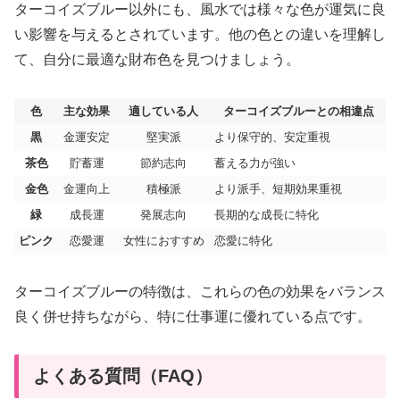
ターコイズブルー以外にも、風水では様々な色が運気に良
い影響を与えるとされています。他の色との違いを理解し
て、自分に最適な財布色を見つけましょう。
色
主な効果
適している人
ターコイズブルーとの相違点
黒
金運安定
堅実派
より保守的、安定重視
茶色
貯蓄運
節約志向
蓄える力が強い
金色
金運向上
積極派
より派手、短期効果重視
緑
成長運
発展志向
長期的な成長に特化
ピンク
恋愛運
女性におすすめ
恋愛に特化
ターコイズブルーの特徴は、これらの色の効果をバランス
良く併せ持ちながら、特に仕事運に優れている点です。
よくある質問（FAQ）