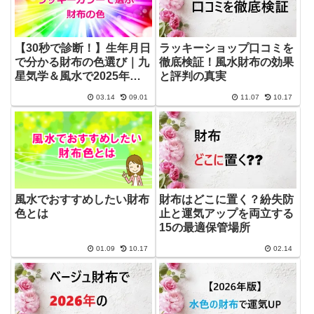
【30秒で診断！】生年月日
ラッキーショップ口コミを
で分かる財布の色選び｜九
徹底検証！風水財布の効果
星気学＆風水で2025年の
と評判の真実
運気をチェック
03.14
09.01
11.07
10.17
風水でおすすめしたい財布
財布はどこに置く？紛失防
色とは
止と運気アップを両立する
15の最適保管場所
01.09
10.17
02.14