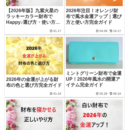
【2026年版】九紫火星の
2026年注目！オレンジ財
ラッキーカラー財布で
布で風水金運アップ｜選び
Happy♪選び方・使い方ま
方と使い方完全ガイド
るわかりガイド
01.17
04.09
10.17
ミントグリーン財布で金運
UP！2026年風水の開運ア
2026年の金運が上がる財
イテム完全ガイド
布の色と選び方完全ガイド
01.24
05.28
08.24