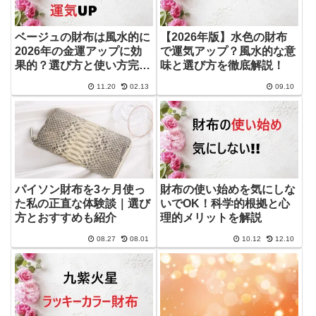
ベージュの財布は風水的に
【2026年版】水色の財布
2026年の金運アップに効
で運気アップ？風水的な意
果的？選び方と使い方完全
味と選び方を徹底解説！
ガイド
11.20
02.13
09.10
パイソン財布を3ヶ月使っ
財布の使い始めを気にしな
た私の正直な体験談｜選び
いでOK！科学的根拠と心
方とおすすめも紹介
理的メリットを解説
08.27
08.01
10.12
12.10