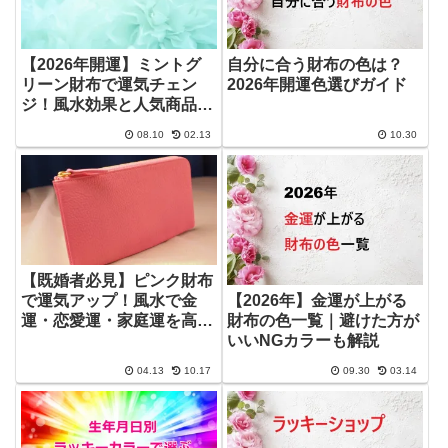
【2026年開運】ミントグ
自分に合う財布の色は？
リーン財布で運気チェン
2026年開運色選びガイド
ジ！風水効果と人気商品5
選
08.10
02.13
10.30
【既婚者必見】ピンク財布
で運気アップ！風水で金
【2026年】金運が上がる
運・恋愛運・家庭運を高め
財布の色一覧｜避けた方が
る方法
いいNGカラーも解説
04.13
10.17
09.30
03.14