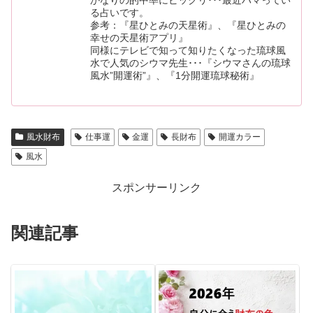
る占いです。
参考：『星ひとみの天星術』、『星ひとみの
幸せの天星術アプリ』
同様にテレビで知って知りたくなった琉球風
水で人気のシウマ先生･･･『シウマさんの琉球
風水”開運術”』、『1分開運琉球秘術』
風水財布
仕事運
金運
長財布
開運カラー
風水
スポンサーリンク
関連記事