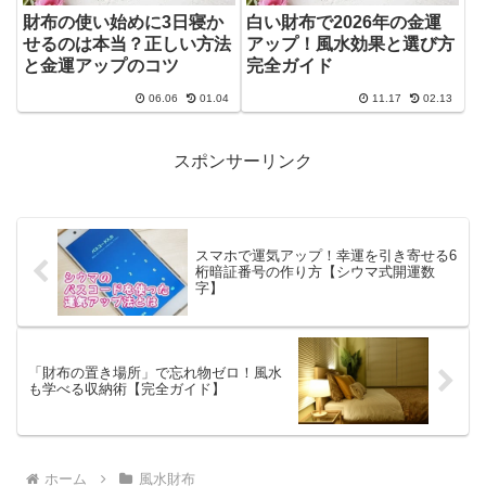
財布の使い始めに3日寝か
白い財布で2026年の金運
せるのは本当？正しい方法
アップ！風水効果と選び方
と金運アップのコツ
完全ガイド
06.06
01.04
11.17
02.13
スポンサーリンク
スマホで運気アップ！幸運を引き寄せる6
桁暗証番号の作り方【シウマ式開運数
字】
「財布の置き場所」で忘れ物ゼロ！風水
も学べる収納術【完全ガイド】
ホーム
風水財布