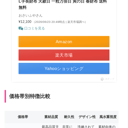
L字長財布 天赦日 一粒万倍日 寅の日 春財布 送料
無料
おさいふやさん
¥12,100
（2026/06/23 20:49時点 | 楽天市場調べ）
口コミを見る
Amazon
楽天市場
Yahooショッピング
ポチップ
価格帯別特徴比較
価格帯
素材品質
耐久性
デザイン性
風水重視度
最高品質天
非常に
洗練されて
素材由来の