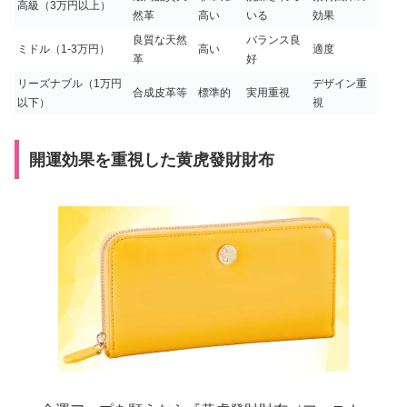
高級（3万円以上）
然革
高い
いる
効果
良質な天然
バランス良
ミドル（1-3万円）
高い
適度
革
好
リーズナブル（1万円
デザイン重
合成皮革等
標準的
実用重視
以下）
視
開運効果を重視した黄虎發財財布