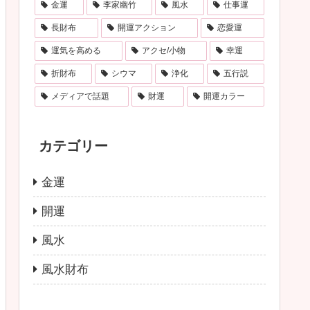
金運
李家幽竹
風水
仕事運
長財布
開運アクション
恋愛運
運気を高める
アクセ/小物
幸運
折財布
シウマ
浄化
五行説
メディアで話題
財運
開運カラー
カテゴリー
金運
開運
風水
風水財布